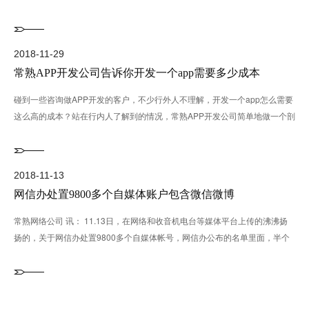
矛头瞄准···...
烈的竞争(co···...
2018-11-29
常熟APP开发公司告诉你开发一个app需要多少成本
碰到一些咨询做APP开发的客户，不少行外人不理解，开发一个app怎么需要
这么高的成本？站在行内人了解到的情况，常熟APP开发公司简单地做一个剖
析： 1. 开发一···...
2018-11-13
网信办处置9800多个自媒体账户包含微信微博
常熟网络公司 讯： 11.13日，在网络和收音机电台等媒体平台上传的沸沸扬
扬的，关于网信办处置9800多个自媒体帐号，网信办公布的名单里面，半个
月以来的时间很多···...