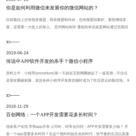
你是如何利用微信来发展你的微信网站的？
目前微信上还有很多微盟，既有微盟制作的，也有微盟招募的，要想继续发
展，还需要一大批人的加入。 苏州网站制作 通俗的来说就是网站通过页面结
构定位，合理布局，图片文···...
2019-06-24
传说中APP软件开发的杀手？微信小程序
意料之中，小程序(procedure)第一天就在互联网圈掀起了一波高潮，不仅仅
是朋友圈被刷爆，就连各种小程序开发群也顿时成为了吃瓜群众的集结地。 9
日凌晨，小程···...
2018-12-27
2018-12-23
2018-11-30
2018-11-29
手机网站与微信网站有哪些区别
建设企业网站和微信公众号的最大区别
PC网站建设与移动APP开发有什么区别
百创网络：一个APP开发需要花多长时间？
手机从诞生至今40多年，微信诞生至今不到10年，这2样产品(Product)却掌
建设企业网站和微信公众(Publics)号的最大区别 非常多朋友都在问企业网站
摘要：如今,互联网时代的快速发展(Develop),非常多公司在进行PC网站建设
很多客户在找 常熟app开发 公司时，经常会问到：APP开发需要多少钱？ 开
握了几乎四分之三个中国的流量(单位:立方米每秒)。于是，越来越多的公司将
和微信公众(Publics)号最大的区别是什么？我先回答这个问题(Emerson)···...
（construct/build）的同时又进行了移动APP开发,目的无非就是想要···...
发一个app需要多长时间？在这个视时间如生命的时代，快节奏的生活以及激