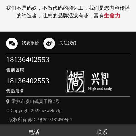
我们不是码奴，不做代码的搬运工，我们是您内容传播
导语：随着全球贸易的繁荣，越来越多的企业开始关注外贸网站建设。那么，
传统企业做百度推广，最忌讳 “只管花钱、不问结果”。很多企业投了广告只
目前微信上还有很多微盟，既有微盟制作的，也有微盟招募的，要想继续发
常熟视频拍摄制作：八种最多见的短视频拍摄技巧镜头是影视制作写作的基本
常熟宣传册设计的三个要素。成功的宣传册设计是传播企业信息的重要媒介，
打造小程序生态经济，百度智能小程序实现“再进化”常熟百度推广|9月23日，·
常熟兴智科技高顺杰先生近日正式出任中国武术散打协会网络顾问，这一跨界
生命力
的缔造者，让您的品牌活泼有趣，富有
外贸网站制作到底需要多少钱呢？本文将为您揭示价格背后的真实原因，帮助
看点击量，却不知道这些点击有没有带来实际生意，这就像盲人摸象。真正有
展，还需要一大批人的加入。 苏州网站制作 通俗的来说就是网站通过页面结
要素，一个完全的影视剧，是由一个一个的镜头进行的，离去单独的镜头，也
那么宣传册设计公司应该如何进行有效的宣传册设计呢？我们来看看设计师如
在百度移动生态会议上，作为百度移动生态的三大支柱之一，百度智能小程序
合作将为传统武术的数字化转型注入强劲动力。作为互联网领域的资深人员，
您做出明智的选择。 一、···...
效的百度推广，必须把线···...
构定位，合理布局，图片文···...
就没了影视剧。视频电影的···...
何设计宣传册。宣传册大不···...
宣布，使各行业开···...
高顺杰深耕网络营销十三载···...
2024-05-16
2025-07-21
2019-06-24
2022-02-02
2022-02-02
2022-08-29
2022-09-28
我要报价
关注我们
外贸网站制作公司有哪些
传说中APP软件开发的杀手？微信小程序
必要的宣传册设计理念分析宣传册的内容和布局
2022中国网络文明大会有哪些亮点值得关注
关于规范网站备案号以及备案连接放置通知
常熟传统企业百度推广成本控制：从无效消耗到精准投放的实战方法
手机上拍摄高品质视频的11个艺术表现手法，短视频写作基础教程
18136402553
外贸行业是全球贸易中不可或缺的一部分，随着全球化进程的加快，越来越多
传统企业做百度推广，核心目标不是单纯 “少花钱”，而是 “把每一分钱花在能
意料之中，小程序(procedure)第一天就在互联网圈掀起了一波高潮，不仅仅是
常熟视频拍摄：见到这一主题风格坚信我们都知道，手机拍照早已是常态化
必要的宣传册设计理念分析宣传册的内容和布局。常熟宣传册设计：对于企业
2022中国网络文明大会有哪些亮点值得关注常熟百创网络公司讯|2022中国网
关于规范网站备案号以及备案连接放置通知尊敬的用户 您好 根据工信部“清
的企业开始涉足外贸领域。而拥有一个专业、用户友好的外贸网站就成为了企
带来转化的地方”。想要实现从 “盲目浪费” 到 “精准投入” 的转变，关键要做
朋友圈被刷爆，就连各种小程序开发群也顿时成为了吃瓜群众的集结地。 9日
了，与此同时这2年小视频也进步到空前绝后的人气，身旁的许多小伙伴也在
宣传册的设计理念，当我们开始制作相册时，我们已经确定了专业设计品牌塑
络文明大会有哪些亮点值得关注呢？在8月28日，将在天津国家会展中心举行
源"行动要求，接通信管理局通知，要求各接入服务企业按照《非经营性互联
售前咨询
业发展的必备条件之一。那···...
好四件事···...
凌晨，小程···...
摩拳擦掌，要想添加手机上视···...
造的设计理念。我们希望通···...
2022年中国···...
网信息服务备···...
18136402553
售后服务
2024-05-09
2024-05-03
2024-04-03
2024-03-28
2025-07-15
2023-07-17
2023-07-17
2023-04-30
2018-12-27
2018-12-23
2018-11-30
2018-11-29
2022-02-02
2022-02-02
2022-02-02
2022-02-02
2022-02-02
2022-02-02
2022-02-02
2022-02-02
2018-12-06
2018-11-29
2018-08-30
常熟市虞山镇莫干路2号
外贸网站制作公司哪家好
外贸网站设计，打造专业形象，引领行业潮流
打造专业外贸网站，助力企业拓展全球市场
常熟传统企业做百度推广设置关键要点
百度网站内容质量标准分为哪几个方面？
如何优化设置百度ocpc
百度推广后台管理明细
手机网站与微信网站有哪些区别
建设企业网站和微信公众号的最大区别
PC网站建设与移动APP开发有什么区别
百创网络：一个APP开发需要花多长时间？
常熟视频拍摄|学习这五种视频拍摄技巧，轻松拍摄大片。
弄懂小视频拍摄，从镜头语言表达到拍摄手法！
总结画册设计的步骤
常熟画册设计的三大要点
百度造车，怎样跟時间追逐赛？
常熟云裳特色小镇入省榜
常熟网络公司浅析企业网络营销的几个最有效的方法
外贸网站制作哪家好？专业外贸网站建设公司助您打造国际形象！
中国信通院举行元宇宙安全性研讨会，阿里、腾讯、百度搜索等企业参与
百度热搜元宇宙观察汇报：元宇宙受欢迎各大网站，人气升高466%
（重要）关于全国公安机关互联网安全管理服务平台备案通知
集度进行近4亿美金A轮股权融资，将于2023年批量生产交货车辆
© Copyright 2025 xzweb.vip
随着全球经济一体化的发展，越来越多的企业开始拓展海外市场，而建立一个
在当今数字化时代，拥有一个优质的外贸网站已经成为企业成功的必备条件。
随着全球化进程的加速，外贸行业的竞争日趋激烈，而一个专业且具有吸引力
随着全球化的不断推进，越来越多的企业开始关注海外市场，外贸网站制作成
对于传统企业来说，做百度推广的关键是把钱花在实处，用最少的投入换来更
百度网站内容质量标准分为哪几个方面？网站内容标准是指对于内容页面的要
如何优化设置百度ocpc常熟百度推广：优化你的在线广告投资，提高投资回报
常熟百度推广后台管理明细包括以下内容：账户管理：包括管理推广计划、推
手机从诞生至今40多年，微信诞生至今不到10年，这2样产品(Product)却掌握
建设企业网站和微信公众(Publics)号的最大区别 非常多朋友都在问企业网站和
摘要：如今,互联网时代的快速发展(Develop),非常多公司在进行PC网站建设
很多客户在找 常熟app开发 公司时，经常会问到：APP开发需要多少钱？ 开
常熟视频拍摄|学习这五种视频拍摄技巧，轻松拍摄大片。随着时代的进步，
弄懂小视频拍摄，从镜头语言表达到拍摄手法！常熟视频拍摄：拍摄的基本上
常熟画册设计：对于每一家公司来说，坚持不懈相册的专业能力设计方案都具
常熟画册设计的三大要点画册设计，是一个表述企业品牌认为展现公司产品的
2022年1月20日，在工业和信息化部网络安全管理局具体指导下，中国信息通
1月19日，集度汽车发布了汽车机器人概念车的一部分设计产品款式。据统
集度进行近4亿美金A轮股权融资，将于2023年批量生产交货车辆1月26日，百
2021年“元宇宙”概念受欢迎各大网站，可谓是聚势。9月15日，百度搜索公布
常熟云裳特色小镇入省榜 云裳小镇-互联网集聚区 最近常熟火了！江苏省发展
今天小编 常熟网络公司 给大家来讲下传统企业做网络营销推广的几种最有效
尊敬的用户： 您好！ 按计算机信息网络国际联网安全保护管理办法（公安部
版权所有
苏ICP备2025181450号-1
专业的外贸网站成为了企业进入国际市场的必要条件。然而，如何选择一家好
外贸网站的制作质量直接影响着企业形象和品牌认知度，因此选择一家优秀的
的外贸网站设计将成为企业展示实力和提升品牌形象的重要利器。本文将围绕
为了企业拓展国际业务的重要手段。本文将从以下几个方面介绍如何制作一个
多实实在在的客户，比如接到咨询电话、有人来店里或者签单成交。由于传统
求和规定。小编常熟百度推广在制定内容页面时，需要遵循以下几个方面的标
率（ROI）的关键是深入挖掘OCPC（On-creativePay-per-click）···...
广单元、关键词和创意等。创意管理：包括新建、编辑、发布和删除创意。监
了几乎四分之三个中国的流量(单位:立方米每秒)。于是，越来越多的公司将矛
微信公众(Publics)号最大的区别是什么？我先回答这个问题(Emerson)···...
（construct/build）的同时又进行了移动APP开发,目的无非就是想要···...
发一个app需要多长时间？在这个视时间如生命的时代，快节奏的生活以及激
手机的功能越来越强大，像素分辨率越来越高，我们在日常生活中，除了使用
方法可以分成推、拉、摇、移、跟、甩、升、降等，是画面受边沿结构的局限
有特殊的宣传和规划的实际意义。在我们选择了一家专业的画册设计公司后，
服务平台，一本详细的画册，对公司很有实际意义。下边让我们看一下画册设
信研究院安全研究所机构举办元宇宙安全性研讨会。研讨会紧紧围绕元宇宙发
计，这款概念车图片将于2021年4月北京汽车展上现身，而其批量生产版车系
度搜索集团旗下汽车集团集度公布，顺利完成近4亿美金的A轮股权融资，这
《百度热搜·元宇宙观测报告》（下称“汇报”），根据搜索互联网大数据洞悉
和改革委员会发布了第二批省级特色小镇的创建名单，总共有三十一个特色小
的方法，当然以下的这些观点，也只是小编通过这7年的积累，在网站建设，
第33号令），为了加强对网站信息安全的管理，接公安机关通知，通过工信部
的外贸网站制作公司成为了···...
外贸网站制作公司至关重要···...
外贸网站设计的关键点展开···...
专业的外贸网站，助力企业···...
企业大多预算有限，而且生···...
准。1.内容的准确性：内···...
控分析：包括数据监控、账···...
头瞄准···...
烈的竞争(co···...
专业的拍摄机器，也可以使···...
性时，拓展画面视线的一种···...
我们必须坚持什么样的画册···...
计中的三大要点：画册设计···...
展趋势现状分析和发···...
则将于2023年发售···...
轮募资由百度搜索···...
这一火爆风频身···...
镇入选，苏州地区的话···...
网站推广，网络整合营销···...
备案的网站三十日内须···...
本站关键词：
常熟网站制作
常熟外贸网站设计
常熟豆包推广
常熟网络公司
电话
联系