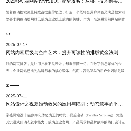
2025移动端网站设计SEO适配全攻略：从核心技术到实战策略
随着移动搜索流量持续占据主导地位，打造一个既符合用户体验又满足搜索引
擎要求的移动端网站已成为企业线上成功的关键。作为一名深耕常熟网站制作
多年的编辑，我们结合多年···...
2025-08-26
2025-07-24
2025-07-21
2025-07-17
渐变色彩复兴：从背景到按钮的进阶应用指南
移动优先内容策略：信息精简与触控交互的设计要点
网站内容层级与空白艺术：提升可读性的排版黄金法则
网站配色秘籍：五大设计原则让点击率翻倍，设计师都在偷偷用！
作为一名常熟网站制作领域多年的网站编辑，我深知配色方案在很大程度上决
曾经被视为过时的渐变色彩，如今正以全新姿态席卷设计界，成为品牌脱颖而
2025年全球智能手机用户已突破50亿，其中超过78% 的用户通过移动设备完
好的网页排版，是让用户看不见设计，却看得懂一切。在数字信息爆炸的今
定了用户对网站的第一印象。优秀的配色不仅能提升品牌专业形象，更能显著
出的秘密武器。在2025米兰设计展上，渐变色强势回归主流视野。从Mutto展
成首次品牌接触。然而，企业移动端平均跳出率仍高达49%。如何抓住这关键
天，企业网站已成为品牌形象的核心载体。然而，高达38%的用户会因缺乏吸
提高用户停留时长和转化率···...
厅的蓝色调渐变沙···...
的“指尖三秒”···...
引力的版式设计而直接离开···...
2025-07-11
网站设计之视差滚动效果的应用与陷阱：动态叙事的平衡之道
常熟网站设计|在数字化体验为王的时代，视差滚动（Parallax Scrolling） 凭借
其沉浸式的动态叙事能力，成为企业官网、产品展示和品牌故事的热门设计选
···...