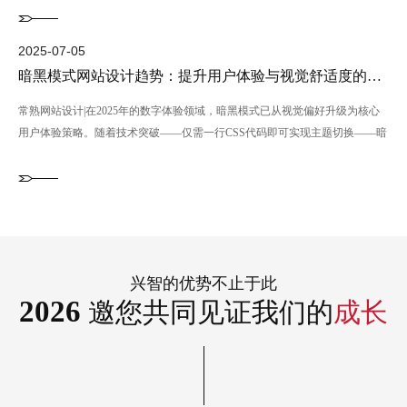
2025-07-05
暗黑模式网站设计趋势：提升用户体验与视觉舒适度的科学方法
常熟网站设计|在2025年的数字体验领域，暗黑模式已从视觉偏好升级为核心
用户体验策略。随着技术突破——仅需一行CSS代码即可实现主题切换——暗
黑网站设计模式的落···...
2025-08-27
2025-08-03
2019-08-27
2022-02-02
2022-02-02
2022-11-04
2025-08-18
网站分屏交互设计：双内容流并行的创新布局案例
常熟开发一个微信小程序多少钱？
前期视频拍摄准备的几点建议，帮你拍热门视频！
常熟画册设计的工艺规定是啥？
常熟百度推广点击无咨询？从流量到着陆页的全链路优化方案
常熟做网站浅析常熟昆承湖互联网创新创业大会看出哪些机会与问题
常熟企业数字化转型，为何众多客户选择兴智科技网络公司？拥有13年设计师经验匠心打造价值网站
常熟外贸网站设计|当你在手机上浏览信息时，是否厌倦了频繁地来回切换页
在常熟百度推广中，“有花费、有点击，却没咨询电话” 是很多企业做百度推
它能够?授予微信小程序人性化、能够?授予它丰富多彩的作用、能够?给到它
前期视频拍摄准备的几点建议，帮你拍热门视频！短片能否流行主要是因为我
画册设计的工艺规定是啥？常熟画册设计的工艺规定：即印刷纸张，克重，工
中国·常熟昆承湖互联网创新创业大会举办2022.10.29第七届中国·常熟昆承湖
在常熟蓬勃发展的网络服务市场中，企业寻求的不仅是一个网站，更是一个能
兴智的优势不止于此
面？一种名为“分屏双内容流”的创新设计，正悄然改变我们的浏览习惯——它
广时的头疼问题。这其实是推广转化链条在 “点击到咨询” 这一步出了断裂，
大量营销推广挑选、能够?融进艺术创意变为新的游戏玩法......而这种，全是模
们的剧本质量是否优秀。也许许多运营商认为剧本只是视频内容的准备。事实
艺的挑选，也是画册设计的关键步骤，决策画册制成品品质的原因之一。企业
互联网创新创业大会暨 快shou 视频第一届常熟市直播节主题活动举办，将进
驱动业务增长、传递品牌价值的数字化引擎。历经市场淬炼，常熟兴智科技有
2026
邀您共同见证我们的
成长
将屏幕一分为二，允许两···...
只要找到根源，用对···...
版开发设计没···...
上，拍摄前的准备工作包括···...
宣传策划画册设计一般挑选···...
一步提···...
限公司凭借深厚的经验沉淀···...
2024-05-23
2025-07-29
2019-07-20
2022-02-02
2022-02-02
2022-09-27
2025-08-15
外贸网站制作多少钱？揭开价格背后的真相！
你是如何利用微信来发展你的微信网站的？
常熟短视频拍摄制作：八种最多见的短视频拍摄技巧
宣传册设计的三个要素
打造小程序生态经济，百度智能小程序实现“再进化”
传统企业百度推广：打通线上线下数据，让每一分投入都见实效
常熟兴智科技有限公司高顺杰出任中国武术散打协会网络顾问