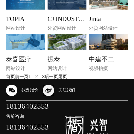
TOPIA
CJ INDUSTRY
Jinta
网站设计
外贸网站设计
外贸网站设计
中建不二
泰喜医疗
振泰
视频拍摄
网站设计
网站设计
首页
前一页
1
2
3
后一页
尾页
我要报价
关注我们
18136402553
售前咨询
18136402553