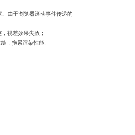
程阻塞。由于浏览器滚动事件传递的
3D透视冲突，视差效果失效；
发页面重绘，拖累渲染性能。