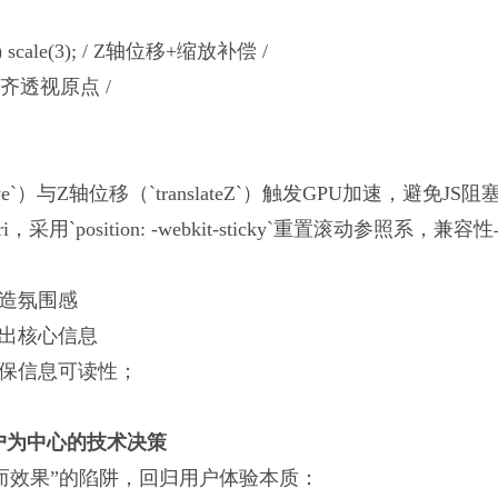
2px) scale(3); / Z轴位移+缩放补偿 /
; / 对齐透视原点 /
ve`）与Z轴位移（`translateZ`）触发GPU加速，避免JS
采用`position: -webkit-sticky`重置滚动参照系
营造氛围感
突出核心信息
确保信息可读性；
户为中心的技术决策
而效果”的陷阱，回归用户体验本质：