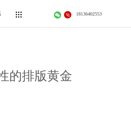
系
18136402553
性的排版黄金